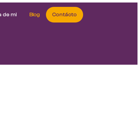
 de mi
Blog
Contácto