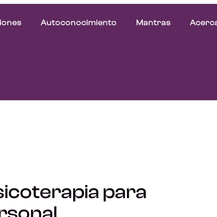
iones
Autoconocimiento
Mantras
Acerca
Psicoterapia para
rsonal