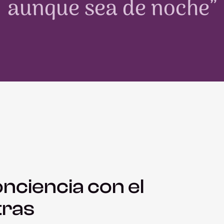
aunque sea de noche”
nciencia con el
tras