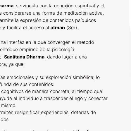
harma
, se vincula con la conexión espiritual y el
e considerarse una forma de meditación activa,
rmite la expresión de contenidos psíquicos
y facilita el acceso al
ātman
(Ser).
una interfaz en la que convergen el método
 enfoque empírico de la psicología
el
Sanātana Dharma
, dando lugar a una
ra, ya que:
rgas emocionales y su exploración simbólica, lo
funda de sus contenidos.
 cognitivos de manera concreta, al tiempo que
ayuda al individuo a trascender el ego y conectar
í mismo.
iten resignificar experiencias, dotarlas de
ados.