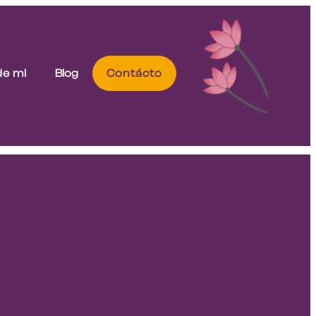
de mi
Blog
Contácto
,